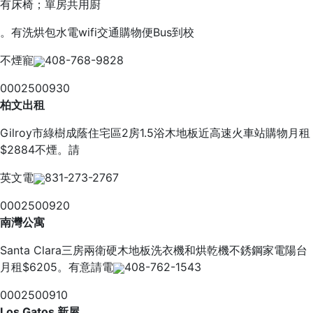
有床椅；單房共用廚
。有洗烘包水電wifi交通購物便Bus到校
不煙寵
408-768-9828
0002500930
柏文出租
Gilroy市綠樹成蔭住宅區2房1.5浴木地板近高速火車站購物月租
$2884不煙。請
英文電
831-273-2767
0002500920
南灣公寓
Santa Clara三房兩衛硬木地板洗衣機和烘乾機不銹鋼家電陽台
月租$6205。有意請電
408-762-1543
0002500910
Los Gatos 新屋