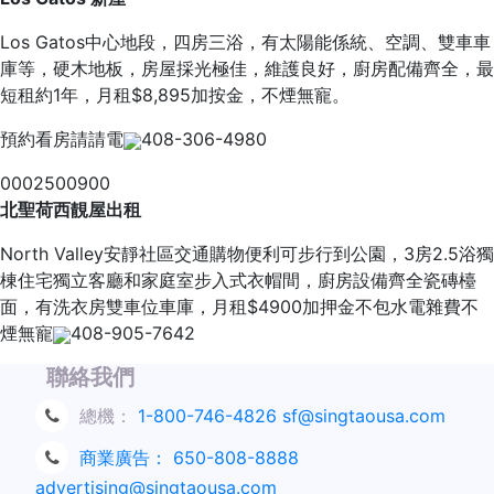
Los Gatos中心地段，四房三浴，有太陽能係統、空調、雙車車
庫等，硬木地板，房屋採光極佳，維護良好，廚房配備齊全，最
短租約1年，月租$8,895加按金，不煙無寵。
預約看房請請電
408-306-4980
0002500900
北聖荷西靚屋出租
North Valley安靜社區交通購物便利可步行到公園，3房2.5浴獨
棟住宅獨立客廳和家庭室步入式衣帽間，廚房設備齊全瓷磚檯
面，有洗衣房雙車位車庫，月租$4900加押金不包水電雜費不
煙無寵
408-905-7642
聯絡我們
總機：
1-800-746-4826
sf@singtaousa.com
商業廣告：
650-808-8888
advertising@singtaousa.com