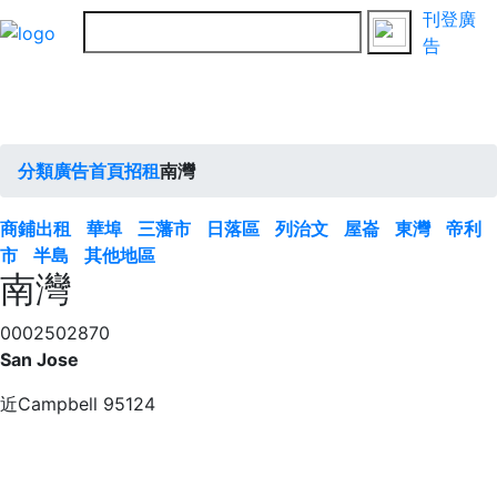
刊登廣
告
分類廣告首頁
招租
南灣
商鋪出租
華埠
三藩市
日落區
列治文
屋崙
東灣
帝利
市
半島
其他地區
南灣
0002502870
San Jose
近Campbell 95124