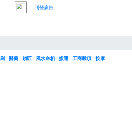
刊登廣告
印刷
醫藥
鎖匠
風水命相
搬運
工商雜項
按摩