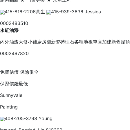
廚浴翻新 ★ 門窗更換 ★ 水泥工程
415-816-2206黃生
415-939-3636 Jessica
0002483510
永紅油漆
內外油漆大修小補廚房翻新瓷磚理石各種地板車庫加建新舊屋頂
0002497820
免費估價 保險俱全
保證價錢最低
Sunnyvale
Painting
408-205-3798 Young