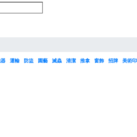
鐵器
運輸
防盜
園藝
滅蟲
清潔
推拿
窗飾
招牌
美術