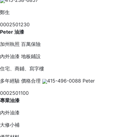
415-238-6857
鄭生
0002501230
Peter 油漆
加州執照 百萬保險
內外油漆 地板鋪設
住宅、商鋪、寫字樓
多年經驗 價格合理
415-496-0088 Peter
0002501100
專業油漆
內外油漆
大修小補