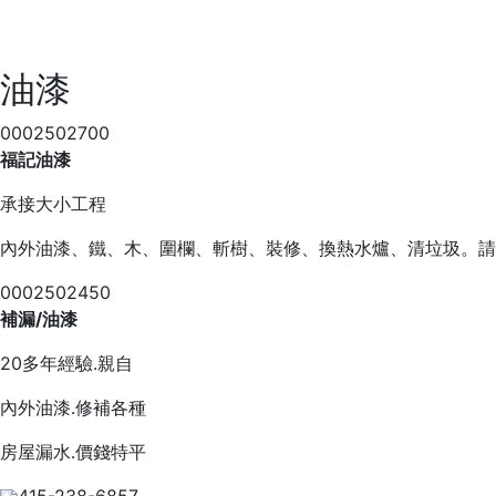
油漆
0002502700
福記油漆
承接大小工程
內外油漆、鐵、木、圍欄、斬樹、裝修、換熱水爐、清垃圾。請
0002502450
補漏/油漆
20多年經驗․親自
內外油漆․修補各種
房屋漏水․價錢特平