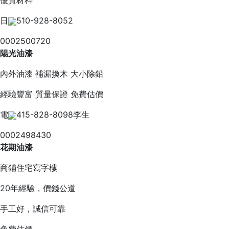
優質材料
日
510-928-8052
0002500720
陽光油漆
內外油漆 補漏換木 大小除鉛
經驗豐富 質量保證 免費估價
電
415-828-8098李生
0002498430
花期油漆
商鋪住宅寫字樓
20年經驗，價錢公道
手工好，誠信可靠