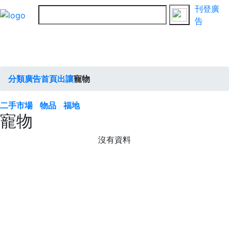
刊登廣
告
分類廣告首頁
出讓
寵物
二手市場
物品
福地
寵物
沒有資料