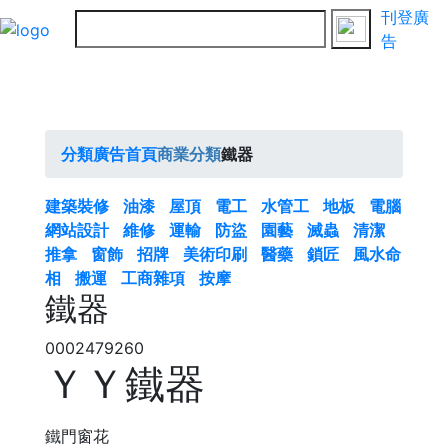
刊登廣
告
分類廣告首頁
商業分類
鐵器
建築裝修
油漆
屋頂
電工
水管工
地板
電腦
網站設計
維修
運輸
防盜
園藝
滅蟲
清潔
推拿
窗飾
招牌
美術印刷
醫藥
鎖匠
風水命
相
搬運
工商雜項
按摩
鐵器
0002479260
ＹＹ鐵器
鐵門窗花