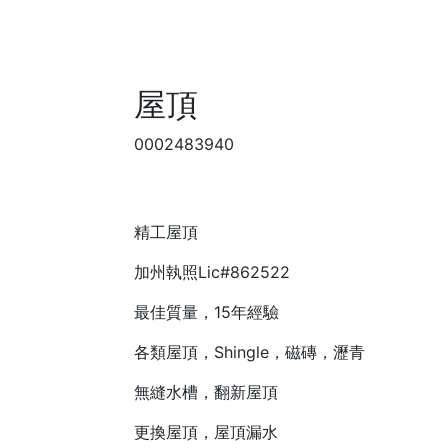
屋頂
0002483940
精工屋頂
加州執照Lic#862522
最佳質量，15年經驗
各類屋頂，Shingle，磁磚，瀝青
無縫水槽，翻新屋頂
更換屋頂，屋頂漏水