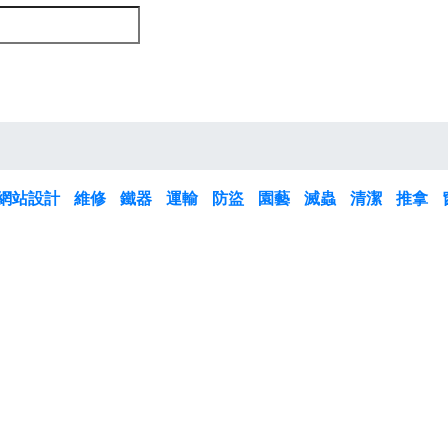
網站設計
維修
鐵器
運輸
防盜
園藝
滅蟲
清潔
推拿