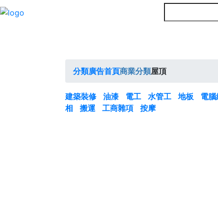
分類廣告首頁
商業分類
屋頂
建築裝修
油漆
電工
水管工
地板
電腦
相
搬運
工商雜項
按摩