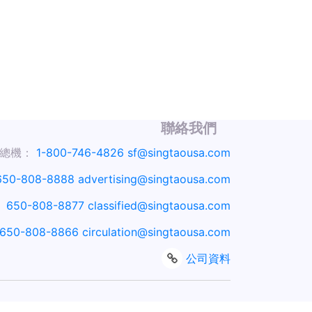
聯絡我們
總機：
1-800-746-4826
sf@singtaousa.com
650-808-8888
advertising@singtaousa.com
：
650-808-8877
classified@singtaousa.com
650-808-8866
circulation@singtaousa.com
公司資料