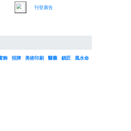
刊登廣告
窗飾
招牌
美術印刷
醫藥
鎖匠
風水命