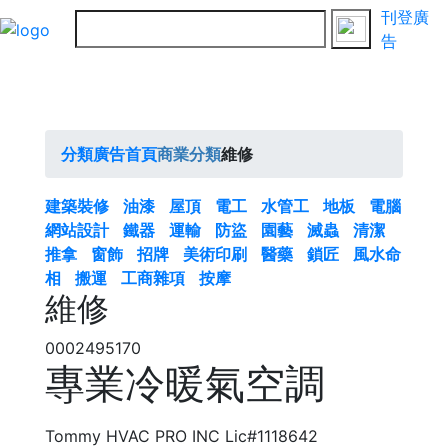
刊登廣
告
分類廣告首頁
商業分類
維修
建築裝修
油漆
屋頂
電工
水管工
地板
電腦
網站設計
鐵器
運輸
防盜
園藝
滅蟲
清潔
推拿
窗飾
招牌
美術印刷
醫藥
鎖匠
風水命
相
搬運
工商雜項
按摩
維修
0002495170
專業冷暖氣空調
Tommy HVAC PRO INC Lic#1118642