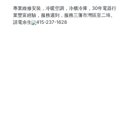
專業維修安裝，冷暖空調，冷櫃冷庫，30年電器行
業豐富經驗，服務週到，服務三藩市灣區至二埠。
請電余生
415-237-1628