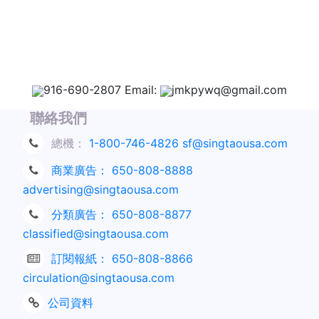
916-690-2807 Email:
jmkpywq@gmail.com
聯絡我們
總機：
1-800-746-4826
sf@singtaousa.com
商業廣告：
650-808-8888
advertising@singtaousa.com
分類廣告：
650-808-8877
classified@singtaousa.com
訂閱報紙：
650-808-8866
circulation@singtaousa.com
公司資料