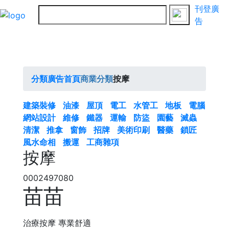
刊登廣
告
分類廣告首頁
商業分類
按摩
建築裝修
油漆
屋頂
電工
水管工
地板
電腦
網站設計
維修
鐵器
運輸
防盜
園藝
滅蟲
清潔
推拿
窗飾
招牌
美術印刷
醫藥
鎖匠
風水命相
搬運
工商雜項
按摩
0002497080
苗苗
治療按摩 專業舒適