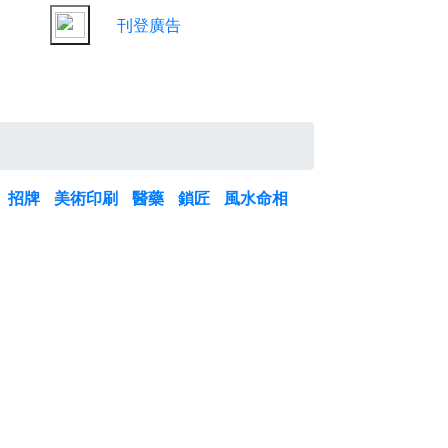
刊登廣告
招牌
美術印刷
醫藥
鎖匠
風水命相