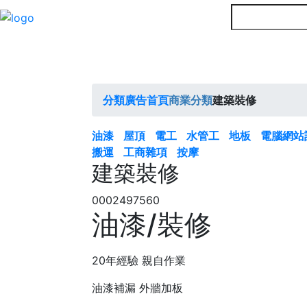
分類廣告首頁
商業分類
建築裝修
油漆
屋頂
電工
水管工
地板
電腦網站
搬運
工商雜項
按摩
建築裝修
0002497560
油漆/裝修
20年經驗 親自作業
油漆補漏 外牆加板