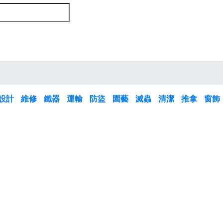
設計
維修
鐵器
運輸
防盜
園藝
滅蟲
清潔
推拿
窗飾