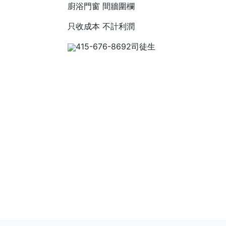
廚浴門窗 間牆圍欄
只收成本 不計利潤
415-676-8692司徒生