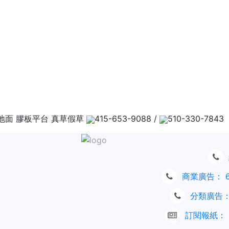
地面 膠板平台 真草假草
415-653-9088 /
510-330-7843
商業廣告：
分類廣告
訂閱報紙：