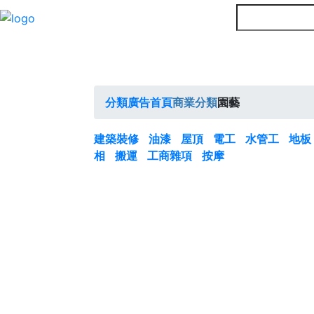
分類廣告首頁
商業分類
園藝
建築裝修
油漆
屋頂
電工
水管工
地
相
搬運
工商雜項
按摩