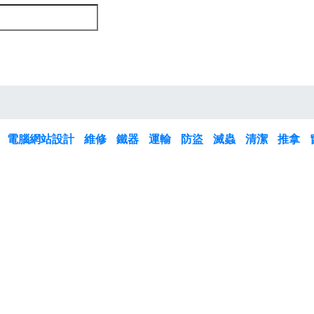
板
電腦網站設計
維修
鐵器
運輸
防盜
滅蟲
清潔
推拿