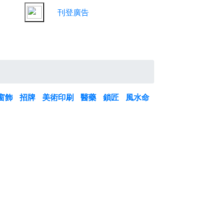
刊登廣告
窗飾
招牌
美術印刷
醫藥
鎖匠
風水命