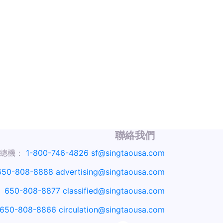
聯絡我們
總機：
1-800-746-4826
sf@singtaousa.com
650-808-8888
advertising@singtaousa.com
：
650-808-8877
classified@singtaousa.com
650-808-8866
circulation@singtaousa.com