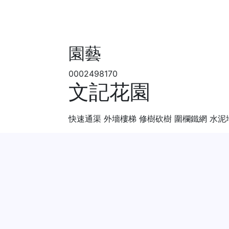
園藝
0002498170
文記花園
快速通渠 外墻樓梯 修樹砍樹 圍欄鐵網 水泥