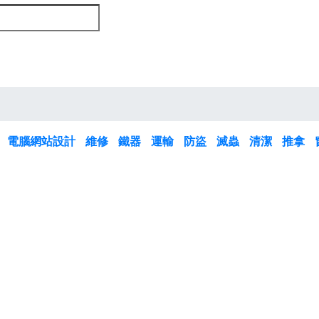
板
電腦網站設計
維修
鐵器
運輸
防盜
滅蟲
清潔
推拿