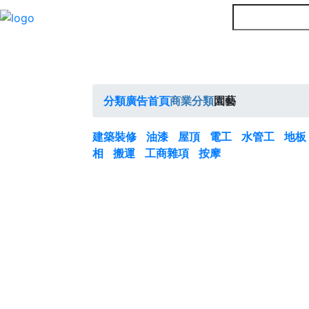
分類廣告首頁
商業分類
園藝
建築裝修
油漆
屋頂
電工
水管工
地
相
搬運
工商雜項
按摩