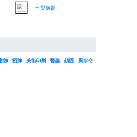
刊登廣告
窗飾
招牌
美術印刷
醫藥
鎖匠
風水命