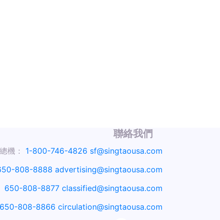
聯絡我們
總機：
1-800-746-4826
sf@singtaousa.com
650-808-8888
advertising@singtaousa.com
：
650-808-8877
classified@singtaousa.com
650-808-8866
circulation@singtaousa.com