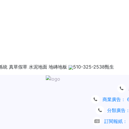
係統 真草假草 水泥地面 地磚地板
510-325-2538甄生
商業廣告：
分類廣告
訂閱報紙：