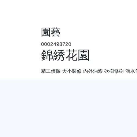
園藝
0002498720
錦綉花園
精工價廉 大小裝修 內外油漆 砍樹修樹 滴水