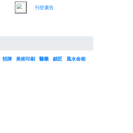
刊登廣告
招牌
美術印刷
醫藥
鎖匠
風水命相