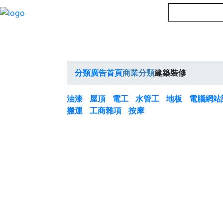
分類廣告首頁
商業分類
建築裝修
油漆
屋頂
電工
水管工
地板
電腦網站
搬運
工商雜項
按摩