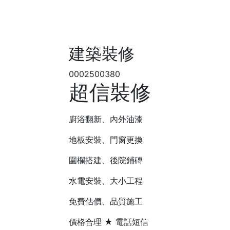
建築裝修
0002500380
超信裝修
廚浴翻新、內外油漆
地板安裝、門窗更換
圍欄搭建、後院鋪磚
水電安裝、大小工程
免費估價、品質施工
價格合理 ★ 電話短信