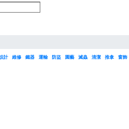
設計
維修
鐵器
運輸
防盜
園藝
滅蟲
清潔
推拿
窗飾