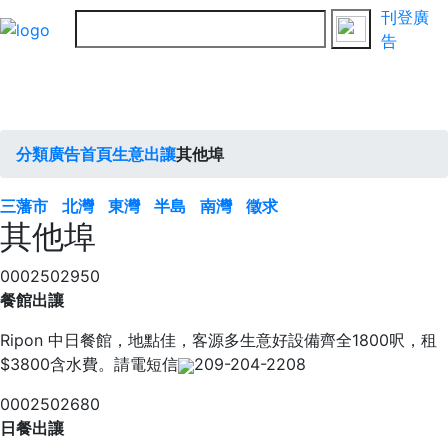
刊登廣
告
分類廣告首頁
生意出讓
其他埠
三藩市
北灣
東灣
半島
南灣
徵求
其他埠
0002502950
餐館出讓
Ripon 中日餐館，地點佳，客源多生意好設備齊全1800呎，租
$3800含水費。請電短信
209-204-2208
0002502680
日餐出讓