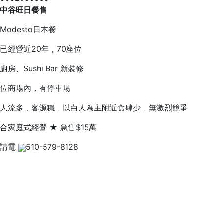
中谷旺日餐售
Modesto日本餐
已經營近20年，70座位
廚房、Sushi Bar 新裝修
位商場內，有停車場
人流多，客源穩，以白人為主附近食肆少，無激烈競爭
合家庭式經營 ★ 急售$15萬
請電
510-579-8128