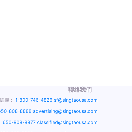
聯絡我們
總機：
1-800-746-4826
sf@singtaousa.com
650-808-8888
advertising@singtaousa.com
：
650-808-8877
classified@singtaousa.com