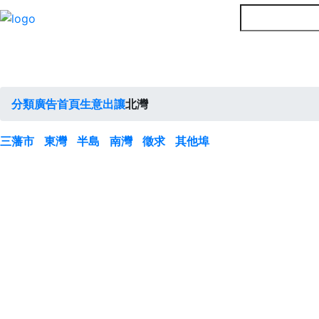
分類廣告首頁
生意出讓
北灣
三藩市
東灣
半島
南灣
徵求
其他埠